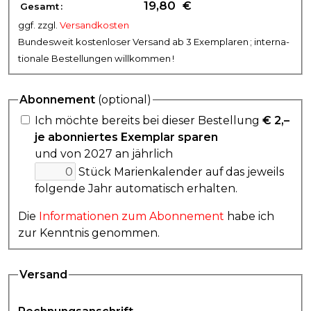
€
Gesamt :
ggf. zzgl.
Versandkosten
Bun­des­weit ko­sten­lo­ser Ver­sand ab 3 Ex­em­pla­ren ; inter­na­
ti­o­na­le Be­stel­lun­gen will­kom­men !
Abonnement
(optional)
Ich möch­te be­reits bei die­ser Be­stel­lung
€
2,–
je abon­nier­tes Exem­plar sparen
und von 2027 an jähr­lich
Stück Marien­kalen­der auf das je­weils
fol­gen­de Jahr au­to­ma­tisch er­hal­ten.
Die
In­for­ma­ti­o­nen zum Abon­ne­ment
ha­be ich
zur Kennt­nis ge­nom­men.
Versand