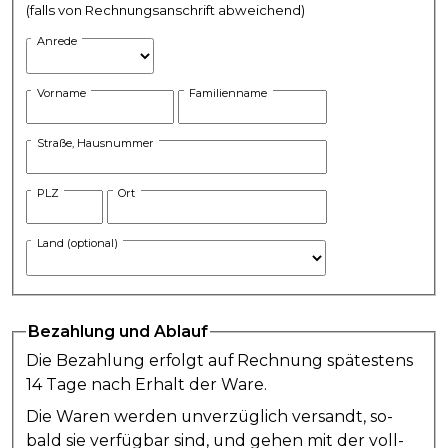
(falls von Rechnungsanschrift abweichend)
Anrede
Vorname
Familienname
Straße, Hausnummer
PLZ
Ort
Land (optional)
Be­zah­lung und Ab­lauf
Die Be­zah­lung er­folgt auf Rech­nung spä­te­stens
14 Ta­ge nach Er­halt der Wa­re.
Die Wa­ren wer­den un­ver­züg­lich ver­sandt, so­
bald sie ver­füg­bar sind, und ge­hen mit der voll­