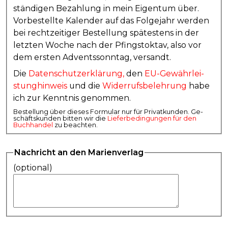
stän­di­gen Be­zah­lung in mein Ei­gen­tum über.
Vor­be­stell­te Ka­len­der auf das Fol­ge­jahr wer­den
bei recht­zei­ti­ger Be­stel­lung spä­te­stens in der
letz­ten Wo­che nach der Pfingst­ok­tav, al­so vor
dem er­sten Ad­vents­sonn­tag, ver­sandt.
Die
Da­ten­schutz­er­klä­rung,
den
EU-Ge­währ­lei­
stung­hin­weis
und die
Wi­der­rufs­be­leh­rung
ha­be
ich zur Kennt­nis ge­nom­men.
Be­stel­lung über die­ses For­mu­lar nur für Pri­vat­kun­den. Ge­
schäfts­kun­den bit­ten wir die
Lie­fer­be­din­gun­gen für den
Buch­han­del
zu be­ach­ten.
Nachricht an den Marienverlag
(optional)