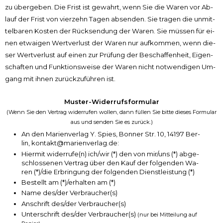
zu über­ge­ben. Die Frist ist ge­wahrt, wenn Sie die Wa­ren vor Ab­
lauf der Frist von vier­zehn Ta­gen ab­sen­den. Sie tra­gen die un­mit­
tel­ba­ren Ko­sten der Rück­sen­dung der Wa­ren. Sie müs­sen für ei­
nen et­wa­i­gen Wert­ver­lust der Wa­ren nur auf­kom­men, wenn die­
ser Wert­ver­lust auf ei­nen zur Prü­fung der Be­schaf­fen­heit, Ei­gen­
schaf­ten und Funk­ti­ons­wei­se der Wa­ren nicht not­wen­di­gen Um­
gang mit ih­nen zu­rück­zu­füh­ren ist.
Muster-Widerrufsformular
(Wenn Sie den Ver­trag wi­der­ru­fen wol­len, dann fül­len Sie bit­te die­ses For­mu­lar
aus und sen­den Sie es zu­rück.)
An den Ma­ri­en­ver­lag Y. Spies, Bon­ner Str. 10, 14197 Ber­
lin, kontakt@marienverlag.de:
Hier­mit wi­der­ru­fe(n) ich/wir (*) den von mir/uns (*) ab­ge­
schlos­se­nen Ver­trag über den Kauf der fol­gen­den Wa­
ren (*)/die Er­brin­gung der fol­gen­den Dienst­lei­stung (*)
Be­stellt am (*)/er­hal­ten am (*)
Na­me des/der Ver­brau­cher(s)
An­schrift des/der Ver­brau­cher(s)
Un­ter­schrift des/der Ver­brau­cher(s)
(nur bei Mit­tei­lung auf