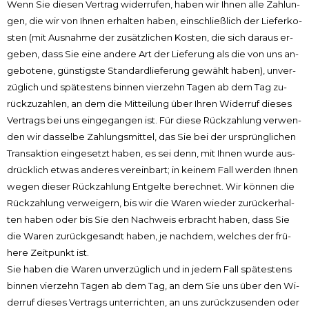
Wenn Sie die­sen Ver­trag wi­der­ru­fen, ha­ben wir Ih­nen al­le Zah­lun­
gen, die wir von Ih­nen er­hal­ten ha­ben, ein­schließ­lich der Lie­fer­ko­
sten (mit Aus­nah­me der zu­sätz­li­chen Ko­sten, die sich dar­aus er­
ge­ben, dass Sie ei­ne an­de­re Art der Lie­fe­rung als die von uns an­
ge­bo­te­ne, gün­stig­ste Stan­dard­lie­fe­rung ge­wählt ha­ben), un­ver­
züg­lich und spä­te­stens bin­nen vier­zehn Ta­gen ab dem Tag zu­
rück­zu­zah­len, an dem die Mit­tei­lung über Ih­ren Wi­der­ruf die­ses
Ver­trags bei uns ein­ge­gan­gen ist. Für die­se Rück­zah­lung ver­wen­
den wir das­sel­be Zah­lungs­mit­tel, das Sie bei der ur­sprüng­li­chen
Trans­ak­ti­on ein­ge­setzt ha­ben, es sei denn, mit Ih­nen wur­de aus­
drück­lich et­was an­de­res ver­ein­bart; in kei­nem Fall wer­den Ih­nen
we­gen die­ser Rück­zah­lung Ent­gel­te be­rech­net. Wir kön­nen die
Rück­zah­lung ver­wei­gern, bis wir die Wa­ren wie­der zu­rück­er­hal­
ten ha­ben oder bis Sie den Nach­weis er­bracht ha­ben, dass Sie
die Wa­ren zu­rück­ge­sandt ha­ben, je nach­dem, wel­ches der frü­
he­re Zeit­punkt ist.
Sie ha­ben die Wa­ren un­ver­züg­lich und in je­dem Fall spä­te­stens
bin­nen vier­zehn Ta­gen ab dem Tag, an dem Sie uns über den Wi­
der­ruf die­ses Ver­trags un­ter­rich­ten, an uns zu­rück­zu­sen­den oder