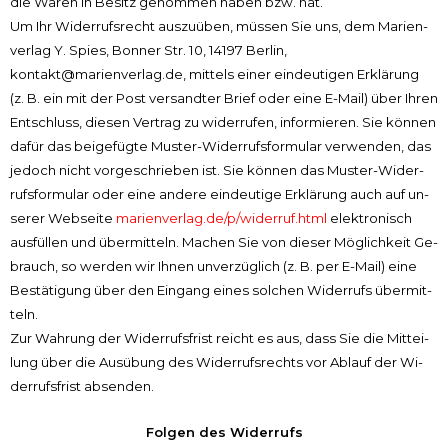
die Wa­ren in Be­sitz ge­nom­men ha­ben bzw. hat.
Um Ihr Wi­der­rufs­recht aus­zu­üben, müs­sen Sie uns, dem Ma­rien­
ver­lag Y. Spies, Bon­ner Str. 10, 14197 Ber­lin,
kontakt@marienverlag.de, mit­tels ei­ner ein­deu­ti­gen Er­klä­rung
(z. B. ein mit der Post ver­sand­ter Brief oder ei­ne E-Mail) über Ih­ren
Ent­schluss, die­sen Ver­trag zu wi­der­ru­fen, in­for­mie­ren. Sie kön­nen
da­für das bei­ge­füg­te Mu­ster-Wi­der­rufs­for­mu­lar ver­wen­den, das
je­doch nicht vor­ge­schrie­ben ist. Sie kön­nen das Mu­ster-Wi­der­
rufs­for­mu­lar oder ei­ne an­de­re ein­deu­ti­ge Er­klä­rung auch auf un­
se­rer Web­sei­te
marienverlag.de/p/widerruf.html
elek­tro­nisch
aus­fül­len und über­mit­teln. Ma­chen Sie von die­ser Mög­lich­keit Ge­
brauch, so wer­den wir Ih­nen un­ver­züg­lich (z. B. per E-Mail) ei­ne
Be­stä­ti­gung über den Ein­gang ei­nes sol­chen Wi­der­rufs über­mit­
teln.
Zur Wah­rung der Wi­der­rufs­frist reicht es aus, dass Sie die Mit­tei­
lung über die Aus­übung des Wi­der­rufs­rechts vor Ab­lauf der Wi­
der­rufs­frist ab­sen­den.
Folgen des Widerrufs